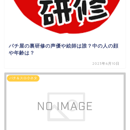
パチ屋の裏研修の声優や絵師は誰？中の人の顔
や年齢は？
2023年6月10日
パチ＆スロ小ネタ