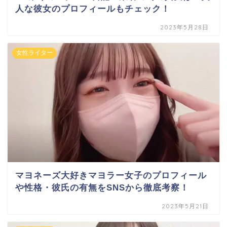
人な彼女のプロフィールもチェック！
2023年5月28日
女性ライター
マヨネーズ大好きマヨラー女子のプロフィール
や性格・彼氏の有無をSNSから徹底考察！
2023年5月21日