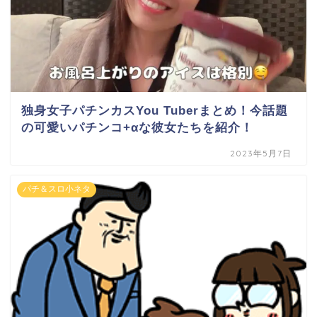
独身女子パチンカスYou Tuberまとめ！今話題
の可愛いパチンコ+αな彼女たちを紹介！
2023年5月7日
パチ＆スロ小ネタ