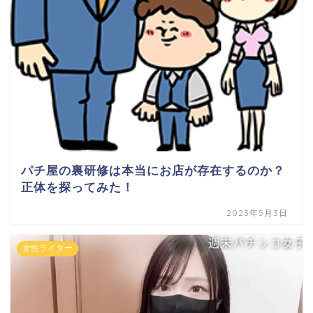
パチ屋の裏研修は本当にお店が存在するのか？
正体を探ってみた！
2023年5月3日
女性ライター