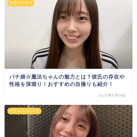
女性ライター
パチ娘☆魔法ちゃんの魅力とは？彼氏の存在や
性格を深堀り！おすすめの自撮りも紹介！
2023年5月14日
パチ＆スロ小ネタ