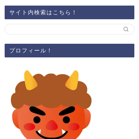
サイト内検索はこちら！
プロフィール！