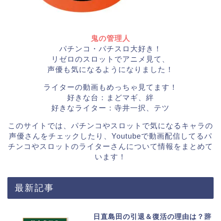
鬼の管理人
パチンコ・パチスロ大好き！
リゼロのスロットでアニメ見て、
声優も気になるようになりました！
ライターの動画もめっちゃ見てます！
好きな台：まどマギ、絆
好きなライター：寺井一択、テツ
このサイトでは、パチンコやスロットで気になるキャラの
声優さんをチェックしたり、Youtubeで動画配信してるパ
チンコやスロットのライターさんについて情報をまとめて
います！
最新記事
日直島田の引退＆復活の理由は？辞