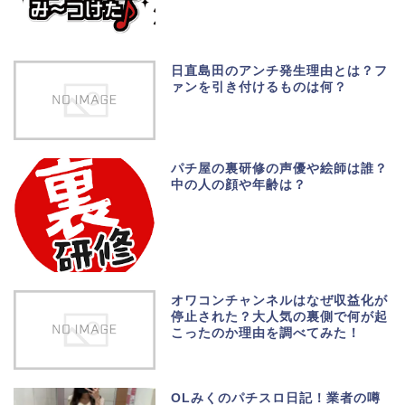
日直島田のアンチ発生理由とは？フ
ァンを引き付けるものは何？
パチ屋の裏研修の声優や絵師は誰？
中の人の顔や年齢は？
オワコンチャンネルはなぜ収益化が
停止された？大人気の裏側で何が起
こったのか理由を調べてみた！
OLみくのパチスロ日記！業者の噂