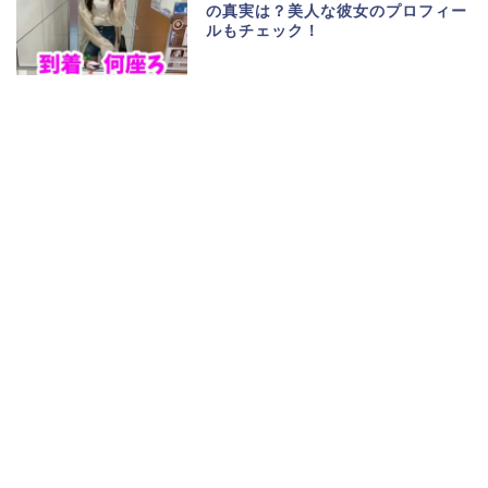
の真実は？美人な彼女のプロフィー
ルもチェック！