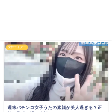
女性ライター
週末パチンコ女子うたの素顔が美人過ぎる？正