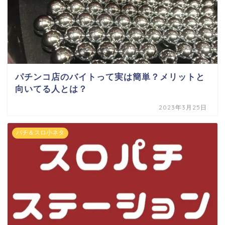
パチンコ店のバイトって実は簡単？メリットと
向いてる人とは？
2023年3月25日
パチ＆スロ小ネタ