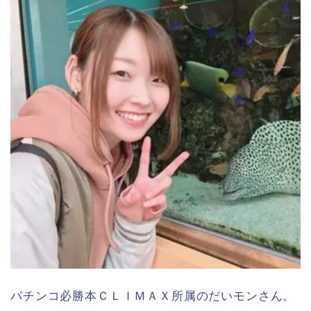
パチンコ必勝本ＣＬＩＭＡＸ所属のだいモンさん。