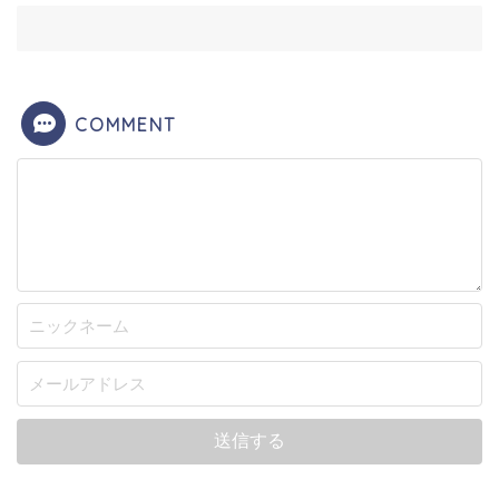
COMMENT
大物先輩女性ライタービワコさんやヒラヤマンさん
と共演していた時は緊張していると言いながらもだ
いモンさんらしさを出せていました。
また２１歳と言う若さを先輩にアピールしていた
り、キャラクターとして明るいだけではなく
企画や
動画を盛り上げる為に何が必要か分かっている
よう
に感じました。