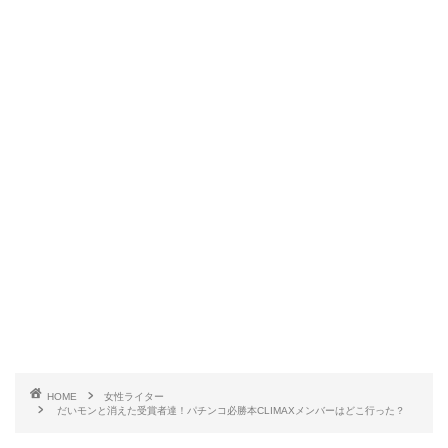
だいモンさんはアダナで
モンちゃん
と読んで欲しい
と言われていました。
ちなみに本名は
大門麗華さん
でオーディションに参
加されていた時は、本名で参加されていました。
HOME
女性ライター
だいモンさん曰く、人見知りで、口下手で好き嫌い
だいモンと消えた受賞者達！パチンコ必勝本CLIMAXメンバーはどこ行った？
が激しいと言われていました。