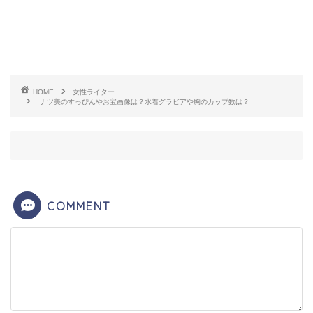
経歴を見ていくと高校を卒業してから、地元の秋田
県より仙台や盛岡に引っ越して看護学校に通ってい
たというエピソードを動画で披露していることがあ
HOME
女性ライター
ナツ美のすっぴんやお宝画像は？水着グラビアや胸のカップ数は？
りました。しかし中退をしてネイルの勉強をしなが
らネイリストを目指していましたが、恋人と東京に
上京してパチンコの魅力に取りつかれてしまいま
す。
COMMENT
当時はアルバイトをしていたというエピソードも動
画で披露していましたが、チャットレディとして仕
事をしていたというエピソードもあります。アダル