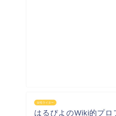
女性ライター
はるぴよのWiki的プ