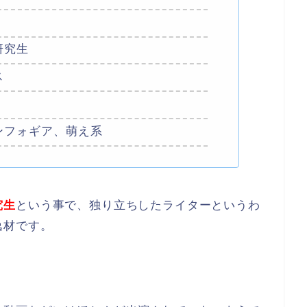
研究生
ス
ンフォギア、萌え系
究生
という事で、独り立ちしたライターというわ
逸材です。