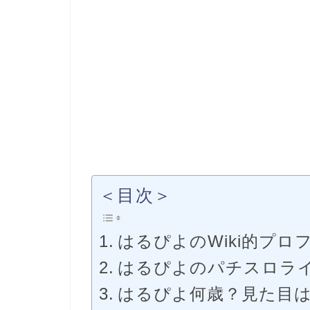
＜目次＞
はるぴよのWiki的プロ
はるぴよのパチスロラ
はるぴよ何歳？見た目