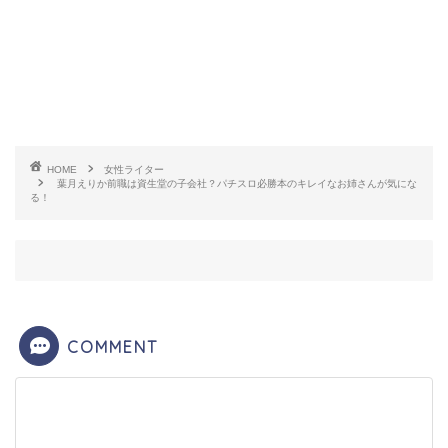
ちなみに
胸はＣカップ
だそうです。
HOME
女性ライター
葉月えりか前職は資生堂の子会社？パチスロ必勝本のキレイなお姉さんが気にな
る！
カップ数は言えてもスリーサイズは言えない主義の
ようですwww
COMMENT
葉月えりかさんはスロットメインで活動されてい
て、
必勝本フレンズのグリーン担当兼リーダーとし
て活動
されています。