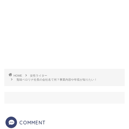
地獄警備保障㈱
・
㈱BAD MORNING
・
㈱ポークジン
ジャーポーク
など考えていました(笑)
実際のところはこのような名前ではなく、もっと
ち
ゃんとした
名前かと思われます！
恐らく私たちのような一般人は関わることが無いの
HOME
女性ライター
で、名前も公開していないのだと思います。
兎味ペロリナ社長の会社名て何？事業内容や年収が知りたい！
ですので会社がどこにあるのか・社員は何人いるの
か、といったようなことは残念ながら分かりませ
COMMENT