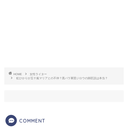
虹ひかりさんの公開されている情報は意外と多いの
に本名はおろか、ニックネームの由来すら分かりま
せんでした。
HOME
女性ライター
虹ひかりが五十嵐マリアとの不仲？黒バラ軍団ジロウの師匠説は本当？
関西出身の虹ひかりさん！カワイイ関西弁、独特の
空気感や間がとても上手く、トークが上手いと感じ
ます。若干ヤンキー感やパリピ、ウェーイ系などを
思われがちですが
テンションが高いだけで、本当は
根暗
だと言われていました。
COMMENT