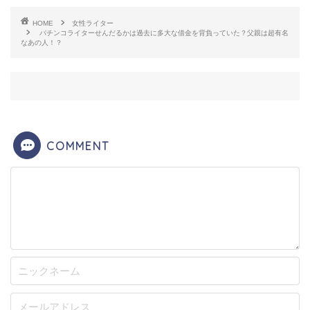
HOME
女性ライター
パチンコライターせんだるかは過去に多大な借金を背負っていた？父親は超有名
そんな中、2011年
パチンコライターの和泉純
さんと
なあの人！？
出会いパチンコとはこういうものだと教えてもらう
のですが、
せんだるかさんはそれに反論し自分の考
えをぶつけてしまう
のです。
COMMENT
しかしそれを見ていた番組関係スタッフがこの一連
のやり取りを見ており「
面白い！
」となりパチンコ
番組のアシスタントに抜擢されます。
その番組がかつて人気を博した和泉純さん主演の
「
最強伝説
」だったのです。