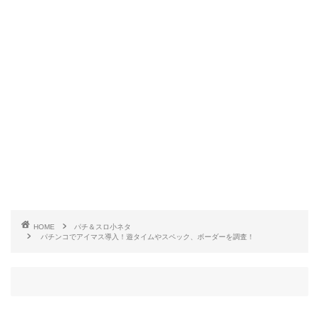
ただ、割り振りと72％の継続率を考えると少し弱い
印象があります。
ストックタイム次第
というのも当然。この台は
で出玉が激変
しますからね。
HOME
パチ＆スロ小ネタ
パチンコでアイマス導入！遊タイムやスペック、ボーダーを調査！
ストックタイムが全てと言っても過言ではないPア
イマス。
それでは、そのストックタイムについて見てみまし
ょう。