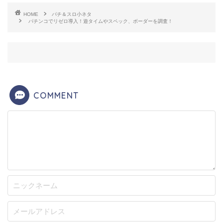
小当たりRUSHであるゼロからSPRUSHは、
1回転
HOME
パチ＆スロ小ネタ
当たり約25個増える
仕様になっており、
パチンコでリゼロ導入！遊タイムやスペック、ボーダーを調査！
白鯨攻略戦を突破した時の期待出玉は
約6,400発
と
大きな出玉に期待できます。
COMMENT
確変突入率は70％ありますが、ゼロからSPRUSHへ
の突入率は59％となっています。
というのも、
初当たり後の確変はほとんど白鯨攻略
戦に行く
からです。
では次に、白鯨攻略戦について説明します。