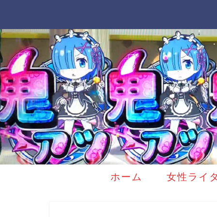
ホーム
女性ライ