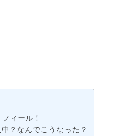
ロフィール！
走中？なんでこうなった？