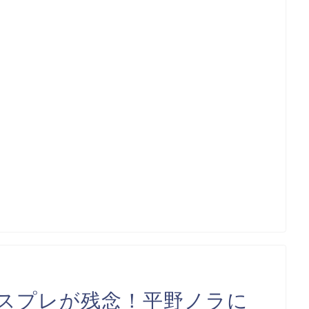
スプレが残念！平野ノラに