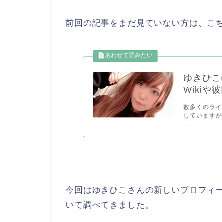
前回の記事をまだ見ていない方は、こ
ゆきひこ
Wiki
数多くのラ
しています
...
今回はゆきひこさんの新しいプロフィ
いて調べてきました。