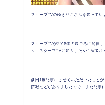
スクープTVのゆきひこさんを知ってい
スクープTVが2018年の夏ごろに開催し
り、スクープTVに加入した女性演者さ
前回1度記事にさせていただいたこと
情報などがありましたので、また記事