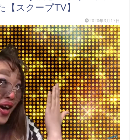
た【スクープTV】
2020年3月17日