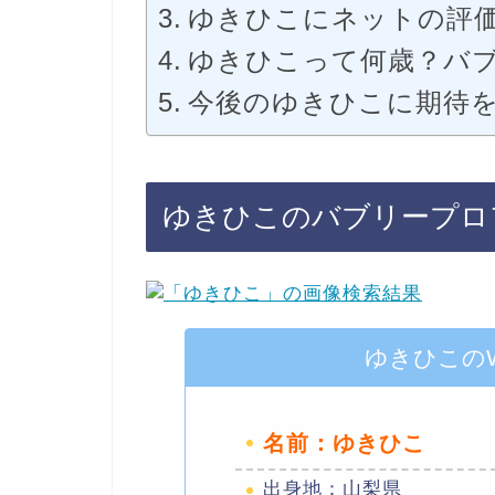
ゆきひこにネットの評
ゆきひこって何歳？バ
今後のゆきひこに期待
ゆきひこのバブリープロ
ゆきひこのW
名前：ゆきひこ
出身地：山梨県