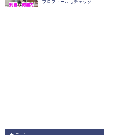
プロフィールもチェック！