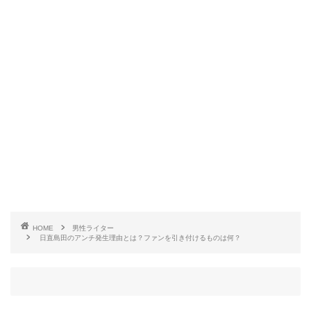
その後謝罪動画も上げています。
冒頭から13分39秒までの長尺で謝罪していました。
HOME
男性ライター
日直島田のアンチ発生理由とは？ファンを引き付けるものは何？
ヒューマンエラーは付き物なので、スピーディーに
素直に謝ることができるのは、個人的には好感が持
てます。