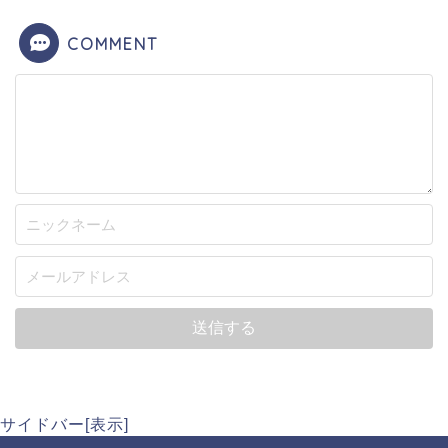
忖度なく、忌憚のない意見を言えるのも日直島田さ
COMMENT
んの魅力だとは思いますが、今回は完全に裏面に出
てしまいましたね。
サイドバー[表示]