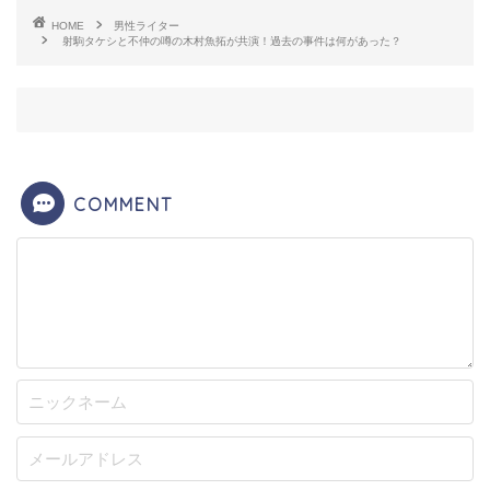
HOME
男性ライター
射駒タケシと不仲の噂の木村魚拓が共演！過去の事件は何があった？
その時にアカウントは見つける事が出来ませんでし
たが、
渦中の二人が番組内でいっていたので間違い
と思われます。
COMMENT
この件は確信はありません、が朝比奈ユキさんの過
去の事件も関係しているのではないか！？と噂され
ています。