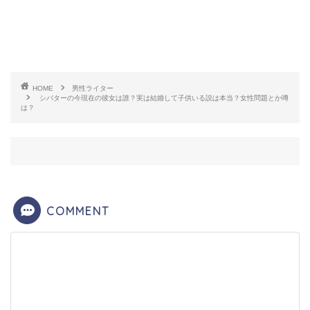
ージからすると難しいものもあるようです。
HOME
男性ライター
シバターの今現在の彼女は誰？実は結婚して子供いる説は本当？女性問題とか噂
は？
COMMENT